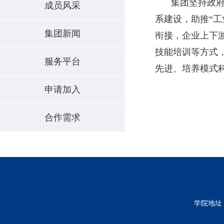
集团坚持政府
成员风采
系建设，助推“
集团新闻
衔接，企业上下
技能培训等方式
服务平台
先进、培养模式
申请加入
合作需求
学院地址：枣