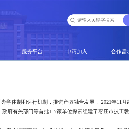
服务平台
申请加入
合作需
学体制和运行机制，推进产教融合发展， 2021年11月
政府有关部门等首批117家单位探索组建了枣庄市技工