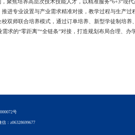
聚焦培养高层次技术技能人才，以精准服务“6+3”现代
，推进专业设置与产业需求精准对接，教学过程与生产过
企校双师联合培养模式，通过订单培养、新型学徒制培养
需求的“零距离”“全链条”对接，打造规划布局合理、办
。
00072号
z06328699677